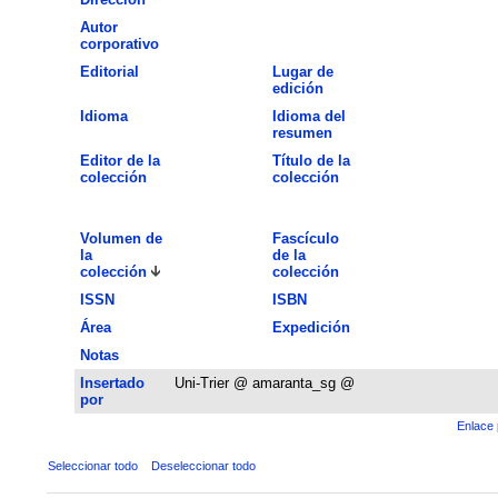
Autor
corporativo
Editorial
Lugar de
edición
Idioma
Idioma del
resumen
Editor de la
Título de la
colección
colección
Volumen de
Fascículo
la
de la
colección
colección
ISSN
ISBN
Área
Expedición
Notas
Insertado
Uni-Trier @ amaranta_sg @
por
Enlace 
Seleccionar todo
Deseleccionar todo