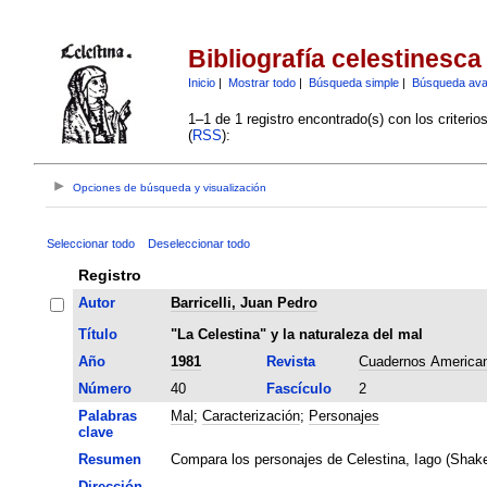
Bibliografía celestinesca
Inicio
|
Mostrar todo
|
Búsqueda simple
|
Búsqueda av
1–1 de 1 registro encontrado(s) con los criteri
(
RSS
):
Opciones de búsqueda y visualización
Seleccionar todo
Deseleccionar todo
Registro
Autor
Barricelli, Juan Pedro
Título
"La Celestina" y la naturaleza del mal
Año
1981
Revista
Cuadernos America
Número
40
Fascículo
2
Palabras
Mal
;
Caracterización
;
Personajes
clave
Resumen
Compara los personajes de Celestina, Iago (Shake
Dirección