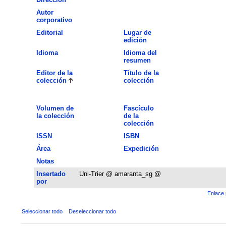
Autor
corporativo
Editorial
Lugar de
edición
Idioma
Idioma del
resumen
Editor de la
Título de la
colección
colección
Volumen de
Fascículo
la colección
de la
colección
ISSN
ISBN
Área
Expedición
Notas
Insertado
Uni-Trier @ amaranta_sg @
por
Enlace 
Seleccionar todo
Deseleccionar todo