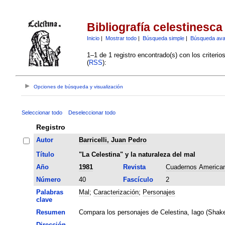
Bibliografía celestinesca
Inicio
|
Mostrar todo
|
Búsqueda simple
|
Búsqueda av
1–1 de 1 registro encontrado(s) con los criteri
(
RSS
):
Opciones de búsqueda y visualización
Seleccionar todo
Deseleccionar todo
Registro
Autor
Barricelli, Juan Pedro
Título
"La Celestina" y la naturaleza del mal
Año
1981
Revista
Cuadernos America
Número
40
Fascículo
2
Palabras
Mal
;
Caracterización
;
Personajes
clave
Resumen
Compara los personajes de Celestina, Iago (Shake
Dirección