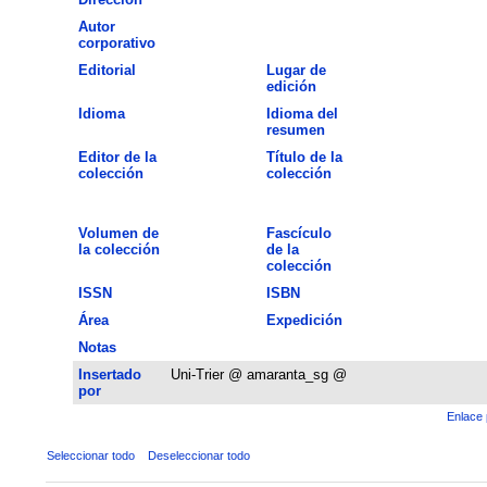
Autor
corporativo
Editorial
Lugar de
edición
Idioma
Idioma del
resumen
Editor de la
Título de la
colección
colección
Volumen de
Fascículo
la colección
de la
colección
ISSN
ISBN
Área
Expedición
Notas
Insertado
Uni-Trier @ amaranta_sg @
por
Enlace 
Seleccionar todo
Deseleccionar todo