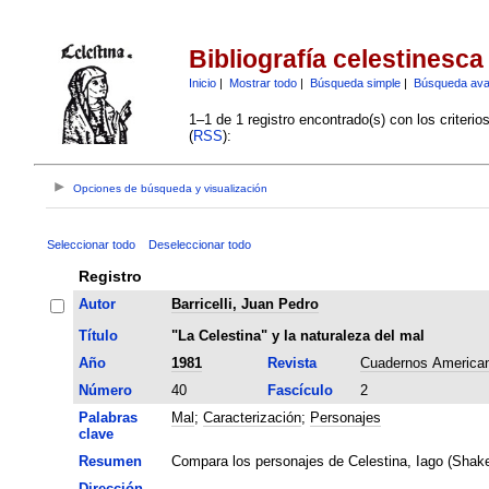
Bibliografía celestinesca
Inicio
|
Mostrar todo
|
Búsqueda simple
|
Búsqueda av
1–1 de 1 registro encontrado(s) con los criteri
(
RSS
):
Opciones de búsqueda y visualización
Seleccionar todo
Deseleccionar todo
Registro
Autor
Barricelli, Juan Pedro
Título
"La Celestina" y la naturaleza del mal
Año
1981
Revista
Cuadernos America
Número
40
Fascículo
2
Palabras
Mal
;
Caracterización
;
Personajes
clave
Resumen
Compara los personajes de Celestina, Iago (Shake
Dirección