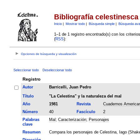
Bibliografía celestinesca
Inicio
|
Mostrar todo
|
Búsqueda simple
|
Búsqueda av
1–1 de 1 registro encontrado(s) con los criteri
(
RSS
):
Opciones de búsqueda y visualización
Seleccionar todo
Deseleccionar todo
Registro
Autor
Barricelli, Juan Pedro
Título
"La Celestina" y la naturaleza del mal
Año
1981
Revista
Cuadernos America
Número
40
Fascículo
2
Palabras
Mal
;
Caracterización
;
Personajes
clave
Resumen
Compara los personajes de Celestina, Iago (Shake
Dirección