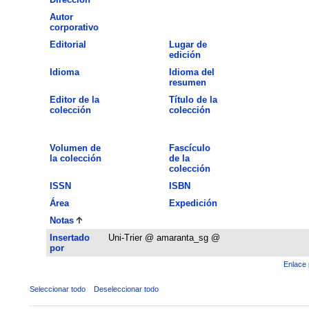
Autor
corporativo
Editorial
Lugar de
edición
Idioma
Idioma del
resumen
Editor de la
Título de la
colección
colección
Volumen de
Fascículo
la colección
de la
colección
ISSN
ISBN
Área
Expedición
Notas
Insertado
Uni-Trier @ amaranta_sg @
por
Enlace 
Seleccionar todo
Deseleccionar todo