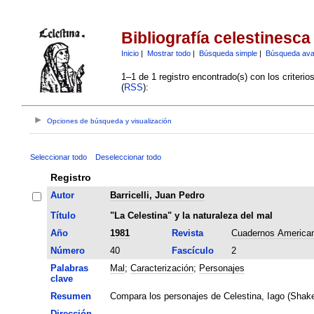
Bibliografía celestinesca
Inicio
|
Mostrar todo
|
Búsqueda simple
|
Búsqueda av
1–1 de 1 registro encontrado(s) con los criteri
(
RSS
):
Opciones de búsqueda y visualización
Seleccionar todo
Deseleccionar todo
Registro
Autor
Barricelli, Juan Pedro
Título
"La Celestina" y la naturaleza del mal
Año
1981
Revista
Cuadernos America
Número
40
Fascículo
2
Palabras
Mal
;
Caracterización
;
Personajes
clave
Resumen
Compara los personajes de Celestina, Iago (Shake
Dirección