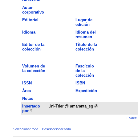
Autor
corporativo
Editorial
Lugar de
edición
Idioma
Idioma del
resumen
Editor de la
Título de la
colección
colección
Volumen de
Fascículo
la colección
de la
colección
ISSN
ISBN
Área
Expedición
Notas
Insertado
Uni-Trier @ amaranta_sg @
por
Enlace 
Seleccionar todo
Deseleccionar todo