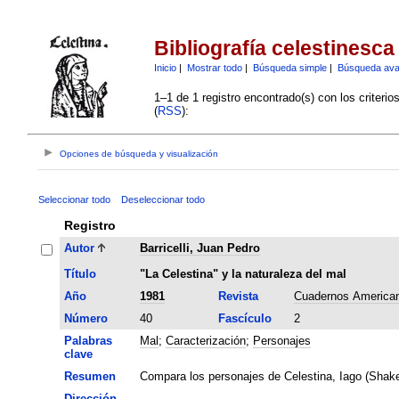
Bibliografía celestinesca
Inicio
|
Mostrar todo
|
Búsqueda simple
|
Búsqueda av
1–1 de 1 registro encontrado(s) con los criteri
(
RSS
):
Opciones de búsqueda y visualización
Seleccionar todo
Deseleccionar todo
Registro
Autor
Barricelli, Juan Pedro
Título
"La Celestina" y la naturaleza del mal
Año
1981
Revista
Cuadernos America
Número
40
Fascículo
2
Palabras
Mal
;
Caracterización
;
Personajes
clave
Resumen
Compara los personajes de Celestina, Iago (Shake
Dirección