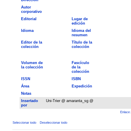
Autor
corporativo
Editorial
Lugar de
edición
Idioma
Idioma del
resumen
Editor de la
Título de la
colección
colección
Volumen de
Fascículo
la colección
de la
colección
ISSN
ISBN
Área
Expedición
Notas
Insertado
Uni-Trier @ amaranta_sg @
por
Enlace 
Seleccionar todo
Deseleccionar todo