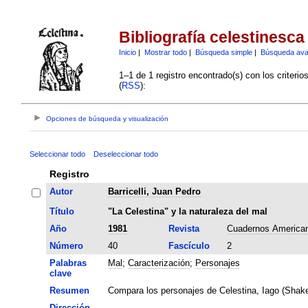
Bibliografía celestinesca
Inicio
|
Mostrar todo
|
Búsqueda simple
|
Búsqueda av
1–1 de 1 registro encontrado(s) con los criteri
(
RSS
):
Opciones de búsqueda y visualización
Seleccionar todo
Deseleccionar todo
Registro
Autor
Barricelli, Juan Pedro
Título
"La Celestina" y la naturaleza del mal
Año
1981
Revista
Cuadernos America
Número
40
Fascículo
2
Palabras
Mal
;
Caracterización
;
Personajes
clave
Resumen
Compara los personajes de Celestina, Iago (Shake
Dirección