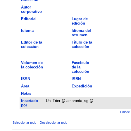
Autor
corporativo
Editorial
Lugar de
edición
Idioma
Idioma del
resumen
Editor de la
Título de la
colección
colección
Volumen de
Fascículo
la colección
de la
colección
ISSN
ISBN
Área
Expedición
Notas
Insertado
Uni-Trier @ amaranta_sg @
por
Enlace 
Seleccionar todo
Deseleccionar todo