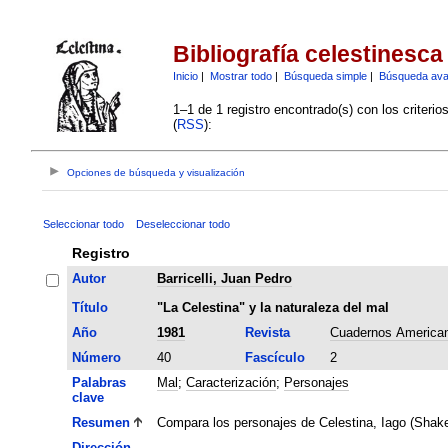
Bibliografía celestinesca
Inicio
|
Mostrar todo
|
Búsqueda simple
|
Búsqueda av
1–1 de 1 registro encontrado(s) con los criteri
(
RSS
):
Opciones de búsqueda y visualización
Seleccionar todo
Deseleccionar todo
Registro
Autor
Barricelli, Juan Pedro
Título
"La Celestina" y la naturaleza del mal
Año
1981
Revista
Cuadernos America
Número
40
Fascículo
2
Palabras
Mal
;
Caracterización
;
Personajes
clave
Resumen
Compara los personajes de Celestina, Iago (Shake
Dirección