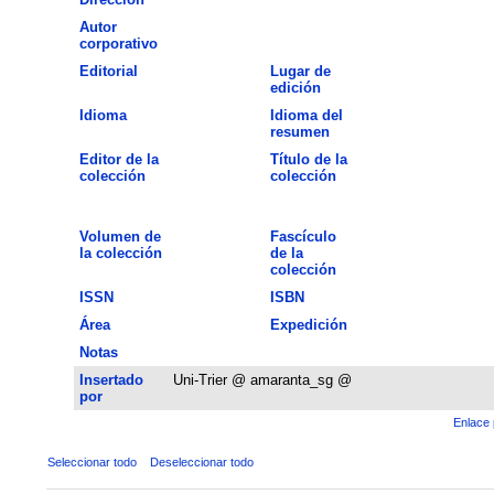
Autor
corporativo
Editorial
Lugar de
edición
Idioma
Idioma del
resumen
Editor de la
Título de la
colección
colección
Volumen de
Fascículo
la colección
de la
colección
ISSN
ISBN
Área
Expedición
Notas
Insertado
Uni-Trier @ amaranta_sg @
por
Enlace 
Seleccionar todo
Deseleccionar todo