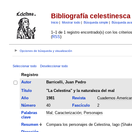
Bibliografía celestinesca
Inicio
|
Mostrar todo
|
Búsqueda simple
|
Búsqueda av
1–1 de 1 registro encontrado(s) con los criteri
(
RSS
):
Opciones de búsqueda y visualización
Seleccionar todo
Deseleccionar todo
Registro
Autor
Barricelli, Juan Pedro
Título
"La Celestina" y la naturaleza del mal
Año
1981
Revista
Cuadernos America
Número
40
Fascículo
2
Palabras
Mal
;
Caracterización
;
Personajes
clave
Resumen
Compara los personajes de Celestina, Iago (Shake
Dirección