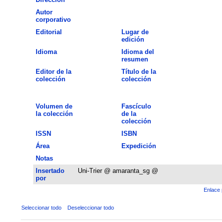
Autor
corporativo
Editorial
Lugar de
edición
Idioma
Idioma del
resumen
Editor de la
Título de la
colección
colección
Volumen de
Fascículo
la colección
de la
colección
ISSN
ISBN
Área
Expedición
Notas
Insertado
Uni-Trier @ amaranta_sg @
por
Enlace 
Seleccionar todo
Deseleccionar todo