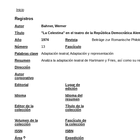
Inicio
Registros
Autor
Bahner, Werner
Título
"La Celestina" en el teatro de la República Democrática Al
Año
1974
Revista
Beiträge zur Romanische Philol
Número
13
Fascículo
Palabras clave
Adaptación teatral
;
Adaptación y representación
Resumen
Analiza la adaptación teatral de Hartmann y Fries, así como su 
Dirección
Autor
corporativo
Editorial
Lugar de
edición
Idioma
Idioma del
resumen
Editor de la
Título de la
colección
colección
Volumen de la
Fascículo de
colección
la colección
ISSN
ISBN
Área
Expedición