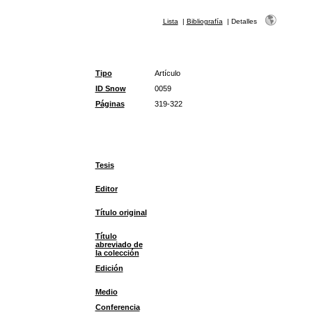
Lista
|
Bibliografía
|
Detalles
Tipo
Artículo
ID Snow
0059
Páginas
319-322
Tesis
Editor
Título original
Título
abreviado de
la colección
Edición
Medio
Conferencia