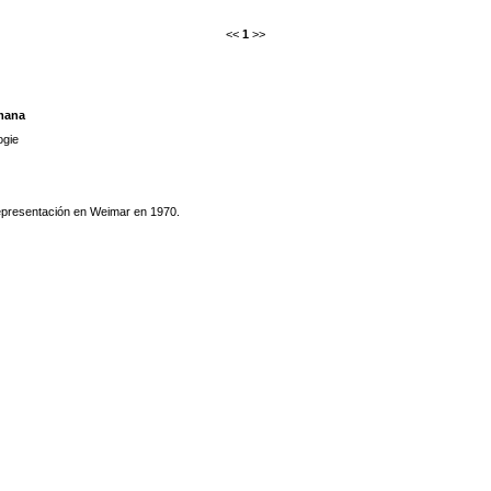
<<
1
>>
emana
ogie
representación en Weimar en 1970.