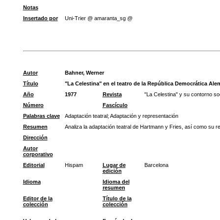
Notas
Insertado por
Uni-Trier @ amaranta_sg @
Autor
Bahner, Werner
Título
"La Celestina" en el teatro de la República Democrática Al
Año
1977
Revista
"La Celestina" y su contorno soc
Número
Fascículo
Palabras clave
Adaptación teatral
;
Adaptación y representación
Resumen
Analiza la adaptación teatral de Hartmann y Fries, así como su 
Dirección
Autor
corporativo
Editorial
Hispam
Lugar de
Barcelona
edición
Idioma
Idioma del
resumen
Editor de la
Título de la
colección
colección