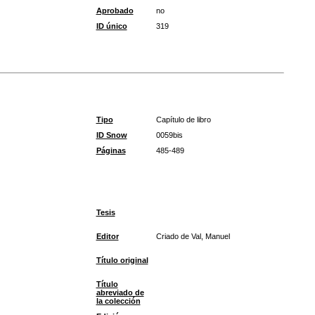
Aprobado
no
ID único
319
Tipo
Capítulo de libro
ID Snow
0059bis
Páginas
485-489
Tesis
Editor
Criado de Val, Manuel
Título original
Título
abreviado de
la colección