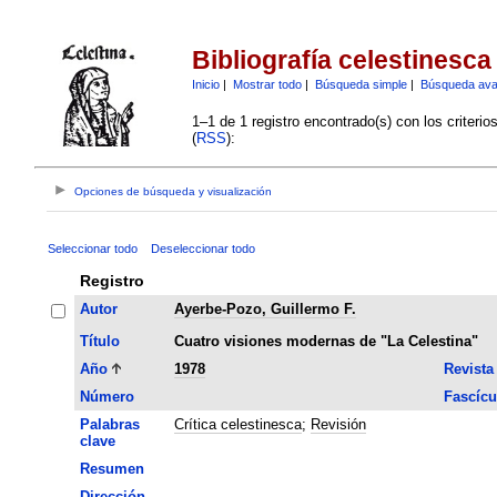
Bibliografía celestinesca
Inicio
|
Mostrar todo
|
Búsqueda simple
|
Búsqueda av
1–1 de 1 registro encontrado(s) con los criteri
(
RSS
):
Opciones de búsqueda y visualización
Seleccionar todo
Deseleccionar todo
Registro
Autor
Ayerbe-Pozo, Guillermo F.
Título
Cuatro visiones modernas de "La Celestina"
Año
1978
Revista
Número
Fascícu
Palabras
Crítica celestinesca
;
Revisión
clave
Resumen
Dirección