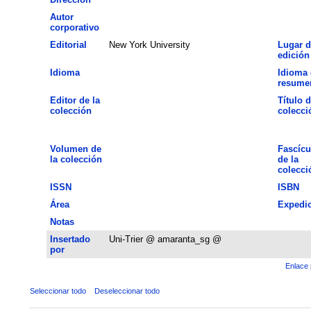
Autor
corporativo
Editorial
New York University
Lugar d
edición
Idioma
Idioma 
resume
Editor de la
Título d
colección
colecci
Volumen de
Fascícu
la colección
de la
colecci
ISSN
ISBN
Área
Expedi
Notas
Insertado
Uni-Trier @ amaranta_sg @
por
Enlace 
Seleccionar todo
Deseleccionar todo