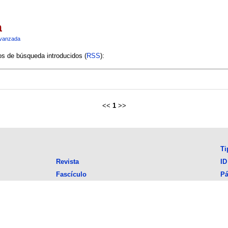
a
vanzada
ios de búsqueda introducidos (
RSS
):
<<
1
>>
Ti
Revista
ID
Fascículo
Pá