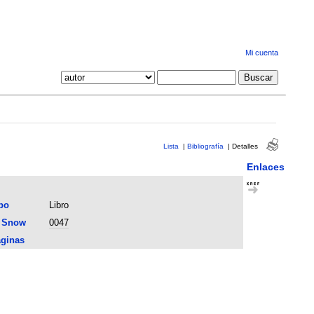
Mi cuenta
Lista
|
Bibliografía
|
Detalles
Enlaces
po
Libro
 Snow
0047
ginas