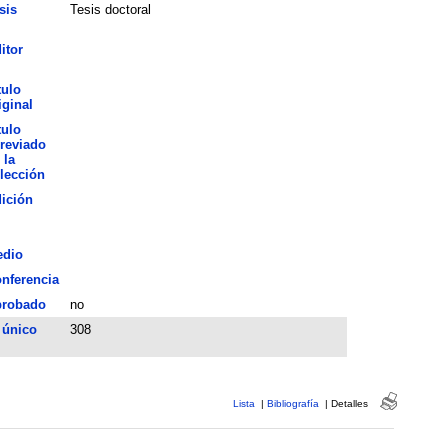
sis
Tesis doctoral
itor
tulo
iginal
tulo
reviado
 la
lección
ición
dio
nferencia
robado
no
 único
308
Lista
|
Bibliografía
|
Detalles