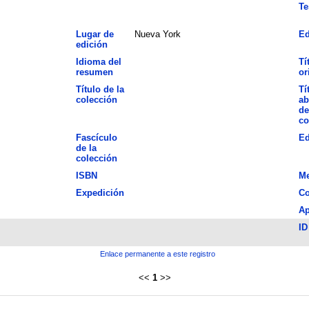
Te
Lugar de
Nueva York
Ed
edición
Idioma del
Tí
resumen
or
Título de la
Tí
colección
ab
de
co
Fascículo
Ed
de la
colección
ISBN
Me
Expedición
Co
Ap
ID
Enlace permanente a este registro
<<
1
>>