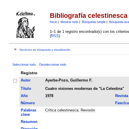
Bibliografía celestinesca
Inicio
|
Mostrar todo
|
Búsqueda simple
|
Búsqueda av
1–1 de 1 registro encontrado(s) con los criteri
(
RSS
):
Opciones de búsqueda y visualización
Seleccionar todo
Deseleccionar todo
Registro
Autor
Ayerbe-Pozo, Guillermo F.
Título
Cuatro visiones modernas de "La Celestina"
Año
1978
Revista
Número
Fascícu
Palabras
Crítica celestinesca
;
Revisión
clave
Resumen
Dirección