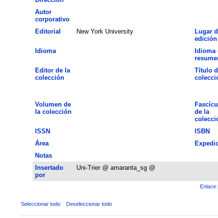
Autor
corporativo
Editorial
New York University
Lugar d
edición
Idioma
Idioma 
resume
Editor de la
Título d
colección
colecci
Volumen de
Fascícu
la colección
de la
colecci
ISSN
ISBN
Área
Expedi
Notas
Insertado
Uni-Trier @ amaranta_sg @
por
Enlace 
Seleccionar todo
Deseleccionar todo