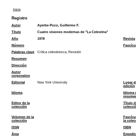
Inicio
Registro
Autor
Ayerbe-Pozo, Guillermo F.
Título
Cuatro visiones modernas de "La Celestina"
Año
1978
Revista
Número
Fascícu
Palabras clave
Crítica celestinesca
;
Revisión
Resumen
Dirección
Autor
corporativo
Editorial
New York University
Lugar d
edición
Idioma
Idioma 
resume
Editor de la
Título d
colección
colecci
Volumen de la
Fascícu
colección
la colec
ISSN
ISBN
Área
Expedic