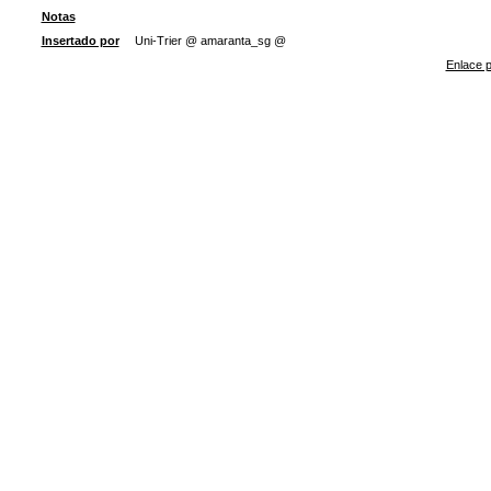
Notas
Insertado por
Uni-Trier @ amaranta_sg @
Enlace p