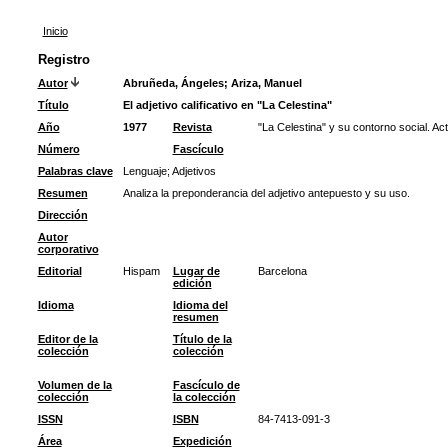
Inicio
Registro
Autor
Abruñeda, Ángeles
;
Ariza, Manuel
Título
El adjetivo calificativo en "La Celestina"
Año
1977
Revista
"La Celestina" y su contorno social. Ac
Número
Fascículo
Palabras clave
Lenguaje
;
Adjetivos
Resumen
Analiza la preponderancia del adjetivo antepuesto y su uso.
Dirección
Autor
corporativo
Editorial
Hispam
Lugar de
Barcelona
edición
Idioma
Idioma del
resumen
Editor de la
Título de la
colección
colección
Volumen de la
Fascículo de
colección
la colección
ISSN
ISBN
84-7413-091-3
Área
Expedición