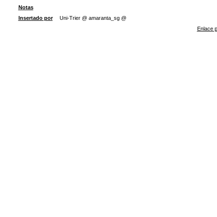
Notas
Insertado por
Uni-Trier @ amaranta_sg @
Enlace p