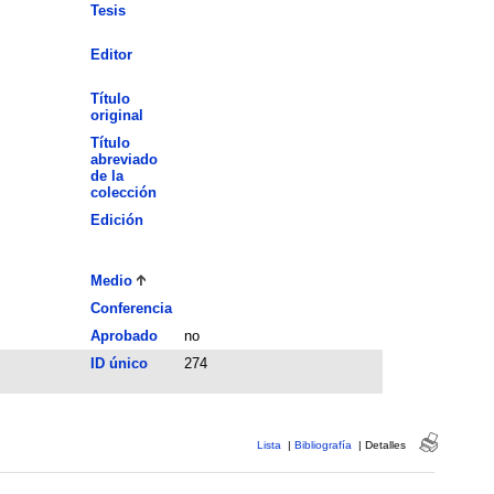
Tesis
Editor
Título
original
Título
abreviado
de la
colección
Edición
Medio
Conferencia
Aprobado
no
ID único
274
Lista
|
Bibliografía
|
Detalles