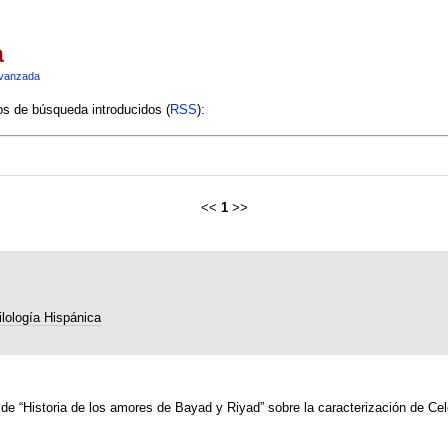
a
vanzada
ios de búsqueda introducidos (
RSS
):
<<
1
>>
ilología Hispánica
a de “Historia de los amores de Bayad y Riyad” sobre la caracterización de Cel