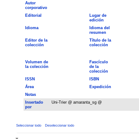
Autor
corporativo
Editorial
Lugar de
edición
Idioma
Idioma del
resumen
Editor de la
Título de la
colección
colección
Volumen de
Fascículo
la colección
de la
colección
ISSN
ISBN
Área
Expedición
Notas
Insertado
Uni-Trier @ amaranta_sg @
por
Seleccionar todo
Deseleccionar todo