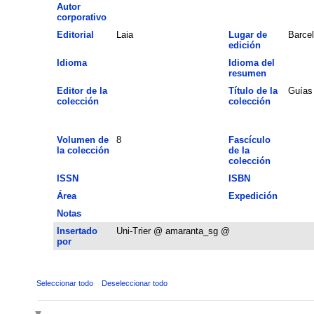
Autor
corporativo
Editorial
Laia
Lugar de
Barce
edición
Idioma
Idioma del
resumen
Editor de la
Título de la
Guías 
colección
colección
Volumen de
8
Fascículo
la colección
de la
colección
ISSN
ISBN
Área
Expedición
Notas
Insertado
Uni-Trier @ amaranta_sg @
por
Seleccionar todo
Deseleccionar todo