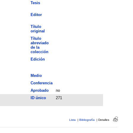
Tesis
Editor
Título
original
Título
abreviado
de la
colección
Edición
Medio
Conferencia
Aprobado
no
ID único
271
Lista
|
Bibliografía
|
Detalles