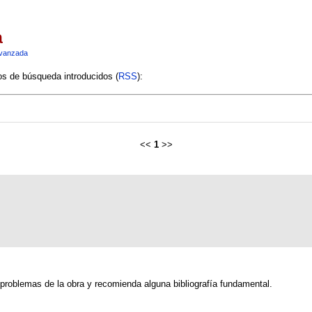
a
vanzada
ios de búsqueda introducidos (
RSS
):
<<
1
>>
 problemas de la obra y recomienda alguna bibliografía fundamental.