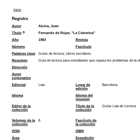
Inicio
Registro
Autor
Alcina, Juan
Título
Fernando de Rojas. "La Celestina"
Año
1983
Revista
Número
Fascículo
Palabras clave
Guías de lectura
;
Libros escolares
Resumen
Guía de lectura para estudiantes que repasa los problemas de la o
Dirección
Autor
corporativo
Editorial
Laia
Lugar de
Barcelona
edición
Idioma
Idioma del
resumen
Editor de la
Título de la
Guías Laia de Lectura
colección
colección
Volumen de la
8
Fascículo de
colección
la colección
ISSN
ISBN
Área
Expedición