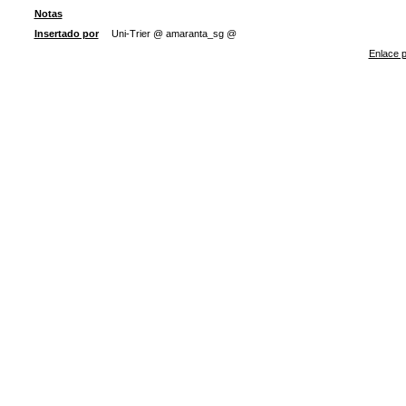
Notas
Insertado por
Uni-Trier @ amaranta_sg @
Enlace p