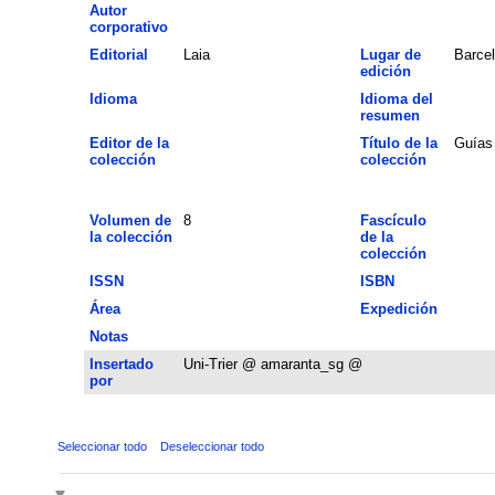
Autor
corporativo
Editorial
Laia
Lugar de
Barce
edición
Idioma
Idioma del
resumen
Editor de la
Título de la
Guías 
colección
colección
Volumen de
8
Fascículo
la colección
de la
colección
ISSN
ISBN
Área
Expedición
Notas
Insertado
Uni-Trier @ amaranta_sg @
por
Seleccionar todo
Deseleccionar todo