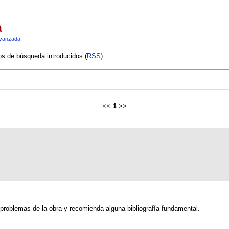
a
vanzada
ios de búsqueda introducidos (
RSS
):
<<
1
>>
 problemas de la obra y recomienda alguna bibliografía fundamental.