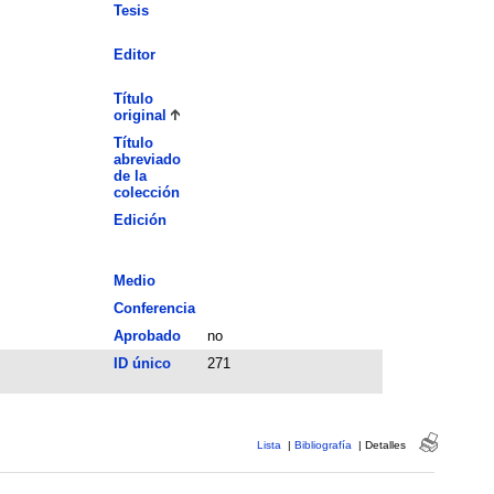
Tesis
Editor
Título
original
Título
abreviado
de la
colección
Edición
Medio
Conferencia
Aprobado
no
ID único
271
Lista
|
Bibliografía
|
Detalles