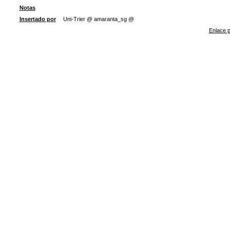
Notas
Insertado por
Uni-Trier @ amaranta_sg @
Enlace p