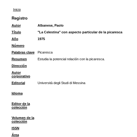
Inicio
Registro
Autor
Albanese, Paolo
Título
"La Celestina" con aspecto particular de la picaresca
Año
1975
Número
Palabras clave
Picaresca
Resumen
Estudia la potencial relación con la picaresca.
Dirección
Autor
corporativo
Editorial
Università degli Studi di Messina
Idioma
Editor de la
colección
Volumen de la
colección
ISSN
Área