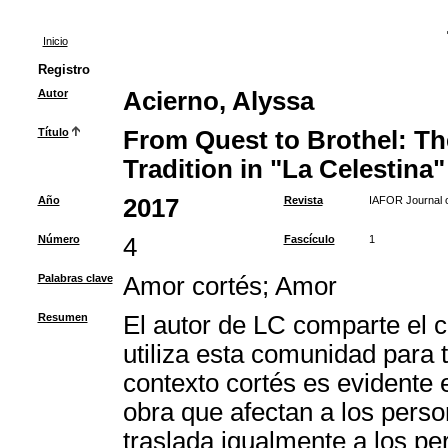
Inicio
Registro
Autor
Acierno, Alyssa
Título
From Quest to Brothel: Th
Tradition in "La Celestina"
Año
2017
Revista
IAFOR Journal o
Número
4
Fascículo
1
Palabras clave
Amor cortés
;
Amor
Resumen
El autor de LC comparte el c
utiliza esta comunidad para t
contexto cortés es evidente e
obra que afectan a los perso
traslada igualmente a los pe