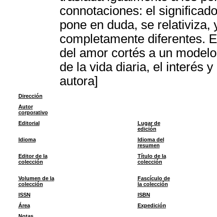
connotaciones: el significado
pone en duda, se relativiza,
completamente diferentes. E
del amor cortés a un modelo
de la vida diaria, el interés
autora]
Dirección
Autor
corporativo
Editorial
Lugar de
edición
Idioma
Idioma del
resumen
Editor de la
Título de la
colección
colección
Volumen de la
Fascículo de
colección
la colección
ISSN
ISBN
Área
Expedición
Notas