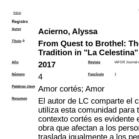
Inicio
Registro
Autor
Acierno, Alyssa
Título
From Quest to Brothel: Th
Tradition in "La Celestina"
Año
2017
Revista
IAFOR Journal o
Número
4
Fascículo
1
Palabras clave
Amor cortés
;
Amor
Resumen
El autor de LC comparte el c
utiliza esta comunidad para t
contexto cortés es evidente e
obra que afectan a los perso
traslada igualmente a los pe