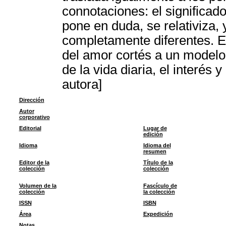
connotaciones: el significado
pone en duda, se relativiza,
completamente diferentes. E
del amor cortés a un modelo
de la vida diaria, el interés
autora]
Dirección
Autor
corporativo
Editorial
Lugar de
edición
Idioma
Idioma del
resumen
Editor de la
Título de la
colección
colección
Volumen de la
Fascículo de
colección
la colección
ISSN
ISBN
Área
Expedición
Notas