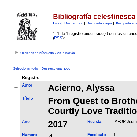
Bibliografía celestinesca
Inicio
|
Mostrar todo
|
Búsqueda simple
|
Búsqueda av
1–1 de 1 registro encontrado(s) con los criteri
(
RSS
):
Opciones de búsqueda y visualización
Seleccionar todo
Deseleccionar todo
Registro
Autor
Acierno, Alyssa
Título
From Quest to Brothe
Courtly Love Traditio
Año
2017
Revista
IAFOR Journa
Número
Fascículo
1