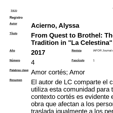
Inicio
Registro
Autor
Acierno, Alyssa
Título
From Quest to Brothel: Th
Tradition in "La Celestina"
Año
2017
Revista
IAFOR Journal o
Número
4
Fascículo
1
Palabras clave
Amor cortés
;
Amor
Resumen
El autor de LC comparte el c
utiliza esta comunidad para t
contexto cortés es evidente e
obra que afectan a los perso
traslada igualmente a los pe