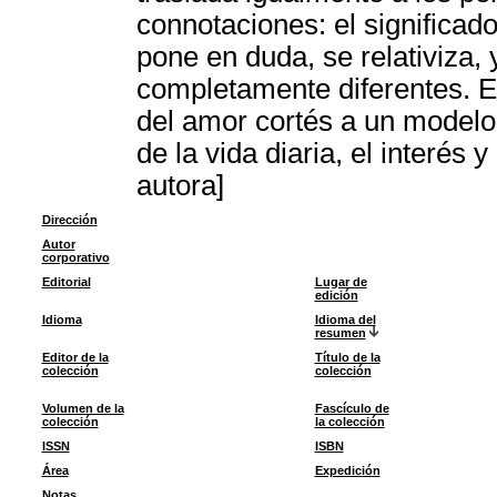
connotaciones: el significado
pone en duda, se relativiza,
completamente diferentes. E
del amor cortés a un modelo
de la vida diaria, el interés
autora]
Dirección
Autor
corporativo
Editorial
Lugar de
edición
Idioma
Idioma del
resumen
Editor de la
Título de la
colección
colección
Volumen de la
Fascículo de
colección
la colección
ISSN
ISBN
Área
Expedición
Notas