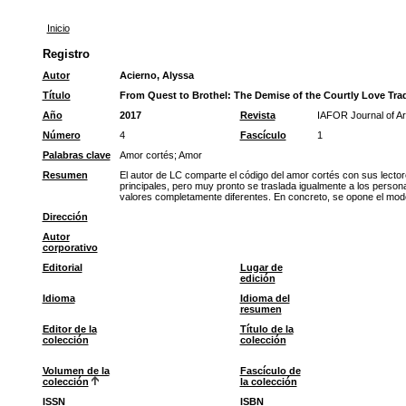
Inicio
Registro
Autor
Acierno, Alyssa
Título
From Quest to Brothel: The Demise of the Courtly Love Tradi
Año
2017
Revista
IAFOR Journal of Ar
Número
4
Fascículo
1
Palabras clave
Amor cortés
;
Amor
Resumen
El autor de LC comparte el código del amor cortés con sus lectore
principales, pero muy pronto se traslada igualmente a los persona
valores completamente diferentes. En concreto, se opone el model
Dirección
Autor
corporativo
Editorial
Lugar de
edición
Idioma
Idioma del
resumen
Editor de la
Título de la
colección
colección
Volumen de la
Fascículo de
colección
la colección
ISSN
ISBN