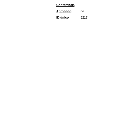
Conferencia
Aprobado
no
ID único
3217