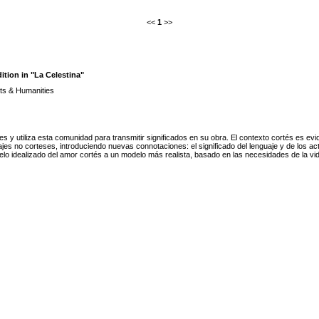
<<
1
>>
tion in "La Celestina"
ts & Humanities
s y utiliza esta comunidad para transmitir significados en su obra. El contexto cortés es evid
jes no corteses, introduciendo nuevas connotaciones: el significado del lenguaje y de los ac
o idealizado del amor cortés a un modelo más realista, basado en las necesidades de la vida 