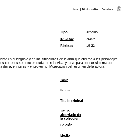
Lista
|
Bibliografía
|
Detalles
Tipo
Artículo
ID Snow
2602b
Páginas
16-22
ente en el lenguaje y en las situaciones de la obra que afectan a los personajes
tos corteses se pone en duda, se relativiza, y sirve para oponer sistemas de
diaria, el interés y el provecho. [Adaptación del resumen de la autora]
Tesis
Editor
Título original
Título
abreviado de
la colección
Edición
Medio