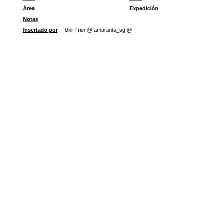
Área
Expedición
Notas
Insertado por
Uni-Trier @ amaranta_sg @