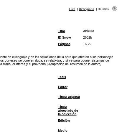
Lista
|
Bibliografía
|
Detalles
Tipo
Artículo
ID Snow
2602b
Páginas
16-22
ente en el lenguaje y en las situaciones de la obra que afectan a los personajes
tos corteses se pone en duda, se relativiza, y sirve para oponer sistemas de
diaria, el interés y el provecho. [Adaptación del resumen de la autora]
Tesis
Editor
Título original
Título
abreviado de
la colección
Edición
Medio