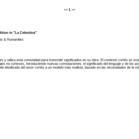
<<
1
>>
tion in "La Celestina"
ts & Humanities
s y utiliza esta comunidad para transmitir significados en su obra. El contexto cortés es evid
jes no corteses, introduciendo nuevas connotaciones: el significado del lenguaje y de los ac
o idealizado del amor cortés a un modelo más realista, basado en las necesidades de la vida 