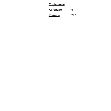
Conferencia
Aprobado
no
ID único
3217