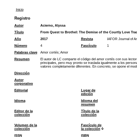
Inicio
Registro
Autor
Acierno, Alyssa
Título
From Quest to Brothel: The Demise of the Courtly Love Tradi
Año
2017
Revista
IAFOR Journal of Ar
Número
4
Fascículo
1
Palabras clave
Amor cortés
;
Amor
Resumen
El autor de LC comparte el código del amor cortés con sus lectore
principales, pero muy pronto se traslada igualmente a los persona
valores completamente diferentes. En concreto, se opone el model
Dirección
Autor
corporativo
Editorial
Lugar de
edición
Idioma
Idioma del
resumen
Editor de la
Título de la
colección
colección
Volumen de la
Fascículo de
colección
la colección
ISSN
ISBN