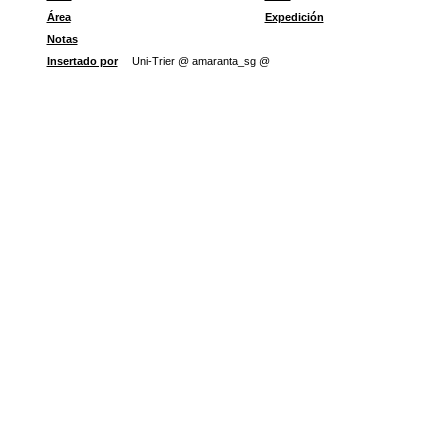
Área
Expedición
Notas
Insertado por
Uni-Trier @ amaranta_sg @