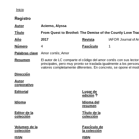
Inicio
Registro
Autor
Acierno, Alyssa
Título
From Quest to Brothel: The Demise of the Courtly Love Tradi
Año
2017
Revista
IAFOR Journal of Ar
Número
4
Fascículo
1
Palabras clave
Amor cortés
;
Amor
Resumen
El autor de LC comparte el código del amor cortés con sus lectore
principales, pero muy pronto se traslada igualmente a los persona
valores completamente diferentes. En concreto, se opone el model
Dirección
Autor
corporativo
Editorial
Lugar de
edición
Idioma
Idioma del
resumen
Editor de la
Título de la
colección
colección
Volumen de la
Fascículo de
colección
la colección
ISSN
ISBN