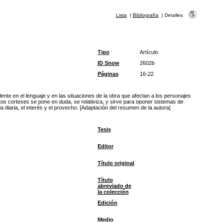
Lista
|
Bibliografía
|
Detalles
Tipo
Artículo
ID Snow
2602b
Páginas
16-22
ente en el lenguaje y en las situaciones de la obra que afectan a los personajes
tos corteses se pone en duda, se relativiza, y sirve para oponer sistemas de
diaria, el interés y el provecho. [Adaptación del resumen de la autora]
Tesis
Editor
Título original
Título
abreviado de
la colección
Edición
Medio