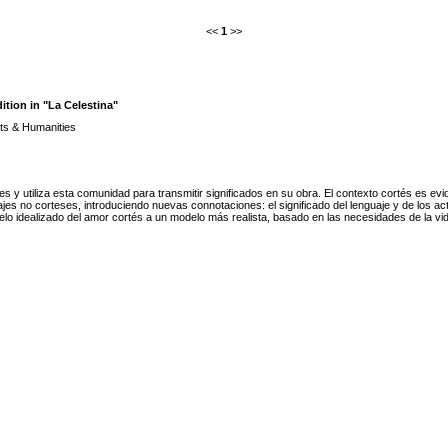
<<
1
>>
tion in "La Celestina"
ts & Humanities
s y utiliza esta comunidad para transmitir significados en su obra. El contexto cortés es evid
jes no corteses, introduciendo nuevas connotaciones: el significado del lenguaje y de los ac
o idealizado del amor cortés a un modelo más realista, basado en las necesidades de la vida 