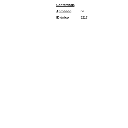
Conferencia
Aprobado
no
ID único
3217