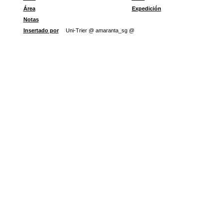
Área
Expedición
Notas
Insertado por
Uni-Trier @ amaranta_sg @