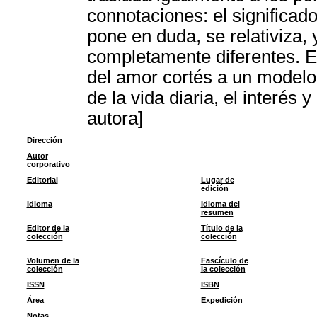
connotaciones: el significado
pone en duda, se relativiza,
completamente diferentes. E
del amor cortés a un modelo
de la vida diaria, el interés
autora]
Dirección
Autor
corporativo
Editorial
Lugar de
edición
Idioma
Idioma del
resumen
Editor de la
Título de la
colección
colección
Volumen de la
Fascículo de
colección
la colección
ISSN
ISBN
Área
Expedición
Notas