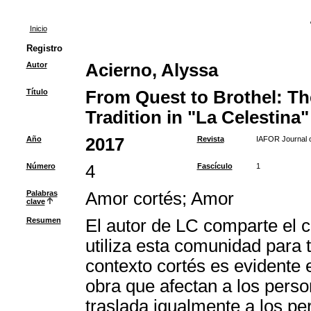
Inicio
Registro
Autor
Acierno, Alyssa
Título
From Quest to Brothel: Th
Tradition in "La Celestina"
Año
2017
Revista
IAFOR Journal o
Número
4
Fascículo
1
Palabras
Amor cortés
;
Amor
clave
Resumen
El autor de LC comparte el c
utiliza esta comunidad para t
contexto cortés es evidente e
obra que afectan a los perso
traslada igualmente a los pe