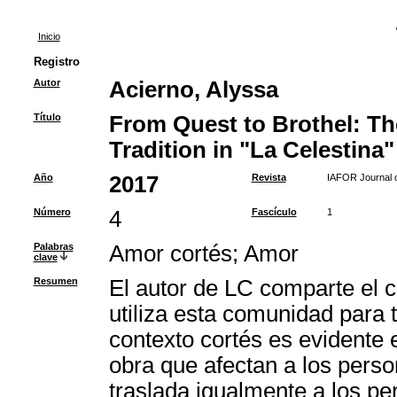
Inicio
Registro
Autor
Acierno, Alyssa
Título
From Quest to Brothel: Th
Tradition in "La Celestina"
Año
2017
Revista
IAFOR Journal o
Número
4
Fascículo
1
Palabras
Amor cortés
;
Amor
clave
Resumen
El autor de LC comparte el c
utiliza esta comunidad para t
contexto cortés es evidente e
obra que afectan a los perso
traslada igualmente a los pe