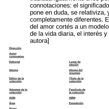
connotaciones: el significado
pone en duda, se relativiza,
completamente diferentes. E
del amor cortés a un modelo
de la vida diaria, el interés
autora]
Dirección
Autor
corporativo
Editorial
Lugar de
edición
Idioma
Idioma del
resumen
Editor de la
Título de la
colección
colección
Volumen de la
Fascículo de
colección
la colección
ISSN
ISBN
Área
Expedición
Notas