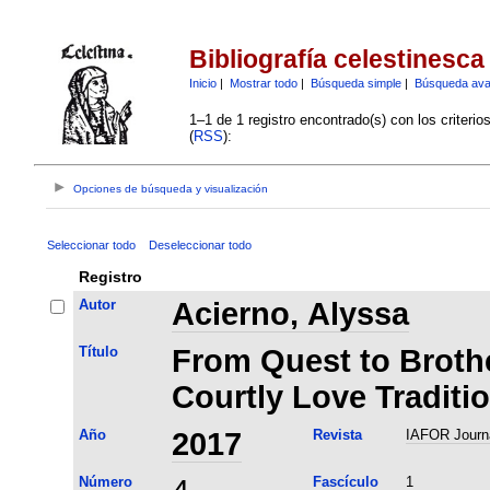
Bibliografía celestinesca
Inicio
|
Mostrar todo
|
Búsqueda simple
|
Búsqueda av
1–1 de 1 registro encontrado(s) con los criteri
(
RSS
):
Opciones de búsqueda y visualización
Seleccionar todo
Deseleccionar todo
Registro
Autor
Acierno, Alyssa
Título
From Quest to Brothe
Courtly Love Traditio
Año
2017
Revista
IAFOR Journa
Número
Fascículo
1