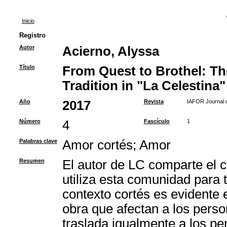
Inicio
Registro
Autor
Acierno, Alyssa
Título
From Quest to Brothel: Th
Tradition in "La Celestina"
Año
2017
Revista
IAFOR Journal o
Número
4
Fascículo
1
Palabras clave
Amor cortés
;
Amor
Resumen
El autor de LC comparte el c
utiliza esta comunidad para t
contexto cortés es evidente e
obra que afectan a los perso
traslada igualmente a los pe