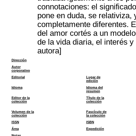
connotaciones: el significado
pone en duda, se relativiza,
completamente diferentes. E
del amor cortés a un modelo
de la vida diaria, el interés
autora]
Dirección
Autor
corporativo
Editorial
Lugar de
edición
Idioma
Idioma del
resumen
Editor de la
Título de la
colección
colección
Volumen de la
Fascículo de
colección
la colección
ISSN
ISBN
Área
Expedición
Notas