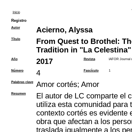
Inicio
Registro
Autor
Acierno, Alyssa
Título
From Quest to Brothel: Th
Tradition in "La Celestina"
Año
2017
Revista
IAFOR Journal o
Número
4
Fascículo
1
Palabras clave
Amor cortés
;
Amor
Resumen
El autor de LC comparte el c
utiliza esta comunidad para t
contexto cortés es evidente e
obra que afectan a los perso
traslada igualmente a los pe