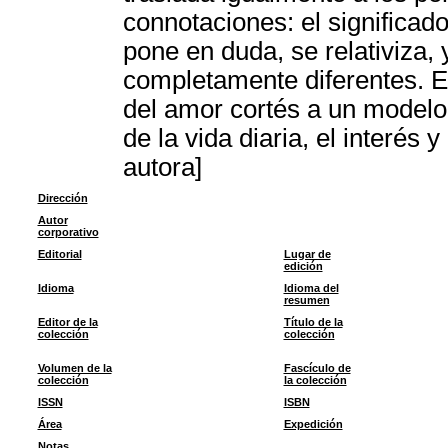
connotaciones: el significado
pone en duda, se relativiza,
completamente diferentes. E
del amor cortés a un modelo
de la vida diaria, el interés
autora]
Dirección
Autor
corporativo
Editorial
Lugar de
edición
Idioma
Idioma del
resumen
Editor de la
Título de la
colección
colección
Volumen de la
Fascículo de
colección
la colección
ISSN
ISBN
Área
Expedición
Notas