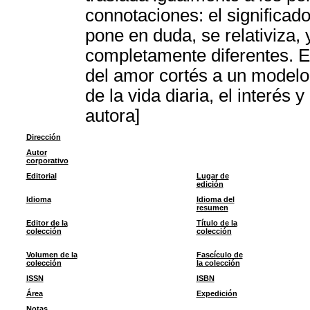
connotaciones: el significado
pone en duda, se relativiza,
completamente diferentes. E
del amor cortés a un modelo
de la vida diaria, el interés
autora]
Dirección
Autor
corporativo
Editorial
Lugar de
edición
Idioma
Idioma del
resumen
Editor de la
Título de la
colección
colección
Volumen de la
Fascículo de
colección
la colección
ISSN
ISBN
Área
Expedición
Notas