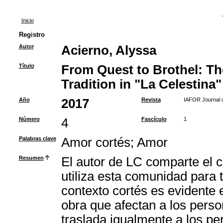
Inicio
Registro
Autor
Acierno, Alyssa
Título
From Quest to Brothel: Th
Tradition in "La Celestina"
Año
2017
Revista
IAFOR Journal o
Número
4
Fascículo
1
Palabras clave
Amor cortés
;
Amor
Resumen
El autor de LC comparte el c
utiliza esta comunidad para t
contexto cortés es evidente e
obra que afectan a los perso
traslada igualmente a los pe