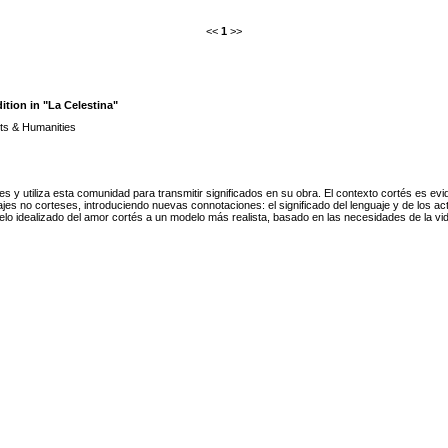
<<
1
>>
tion in "La Celestina"
ts & Humanities
s y utiliza esta comunidad para transmitir significados en su obra. El contexto cortés es evid
jes no corteses, introduciendo nuevas connotaciones: el significado del lenguaje y de los ac
o idealizado del amor cortés a un modelo más realista, basado en las necesidades de la vida 