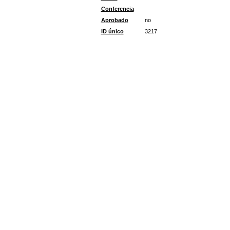
Conferencia
Aprobado
no
ID único
3217