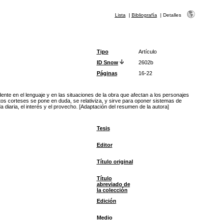
Lista
|
Bibliografía
|
Detalles
Tipo
Artículo
ID Snow
2602b
Páginas
16-22
ente en el lenguaje y en las situaciones de la obra que afectan a los personajes
tos corteses se pone en duda, se relativiza, y sirve para oponer sistemas de
diaria, el interés y el provecho. [Adaptación del resumen de la autora]
Tesis
Editor
Título original
Título
abreviado de
la colección
Edición
Medio