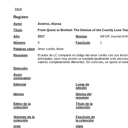
Inicio
Registro
Autor
Acierno, Alyssa
Título
From Quest to Brothel: The Demise of the Courtly Love Tradi
Año
2017
Revista
IAFOR Journal of Ar
Número
4
Fascículo
1
Palabras clave
Amor cortés
;
Amor
Resumen
El autor de LC comparte el código del amor cortés con sus lectore
principales, pero muy pronto se traslada igualmente a los persona
valores completamente diferentes. En concreto, se opone el model
Dirección
Autor
corporativo
Editorial
Lugar de
edición
Idioma
Idioma del
resumen
Editor de la
Título de la
colección
colección
Volumen de la
Fascículo de
colección
la colección
ISSN
ISBN