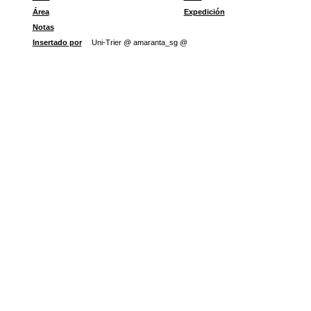
Área
Expedición
Notas
Insertado por
Uni-Trier @ amaranta_sg @