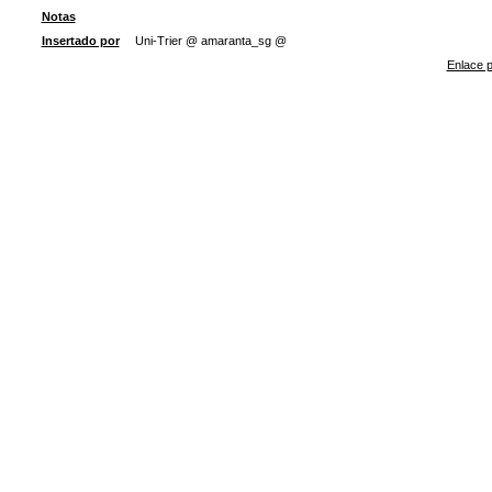
Notas
Insertado por
Uni-Trier @ amaranta_sg @
Enlace p