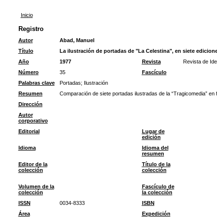
Inicio
Registro
Autor
Abad, Manuel
Título
La ilustración de portadas de "La Celestina", en siete edicione
Año
1977
Revista
Revista de Ide
Número
35
Fascículo
Palabras clave
Portadas
;
Ilustración
Resumen
Comparación de siete portadas ilustradas de la “Tragicomedia” en f
Dirección
Autor
corporativo
Editorial
Lugar de
edición
Idioma
Idioma del
resumen
Editor de la
Título de la
colección
colección
Volumen de la
Fascículo de
colección
la colección
ISSN
0034-8333
ISBN
Área
Expedición