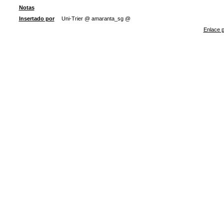
Notas
Insertado por
Uni-Trier @ amaranta_sg @
Enlace p