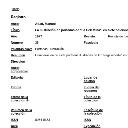
Inicio
Registro
Autor
Abad, Manuel
Título
La ilustración de portadas de "La Celestina", en siete edicione
Año
1977
Revista
Revista de Ide
Número
35
Fascículo
Palabras clave
Portadas
;
Ilustración
Resumen
Comparación de siete portadas ilustradas de la “Tragicomedia” en f
Dirección
Autor
corporativo
Editorial
Lugar de
edición
Idioma
Idioma del
resumen
Editor de la
Título de la
colección
colección
Volumen de la
Fascículo de
colección
la colección
ISSN
0034-8333
ISBN
Área
Expedición