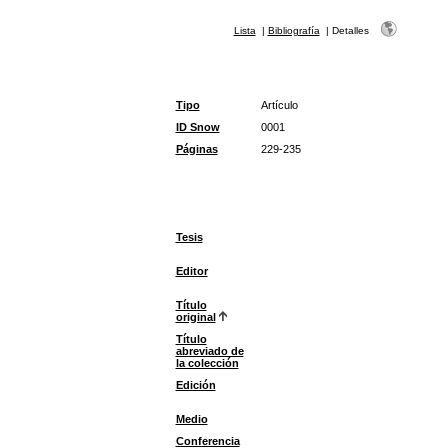
Lista
|
Bibliografía
|
Detalles
Tipo
Artículo
ID Snow
0001
Páginas
229-235
Tesis
Editor
Título
original
Título
abreviado de
la colección
Edición
Medio
Conferencia