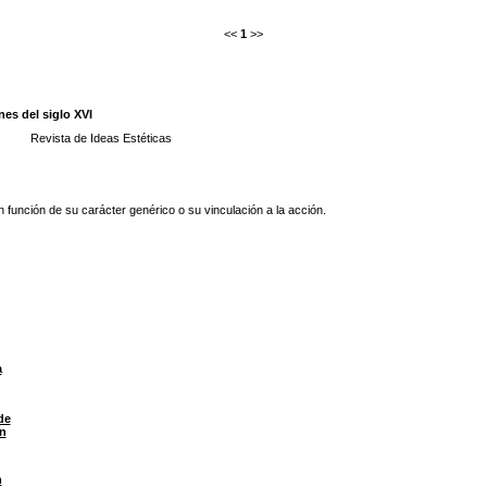
<<
1
>>
nes del siglo XVI
Revista de Ideas Estéticas
 función de su carácter genérico o su vinculación a la acción.
a
de
ón
n