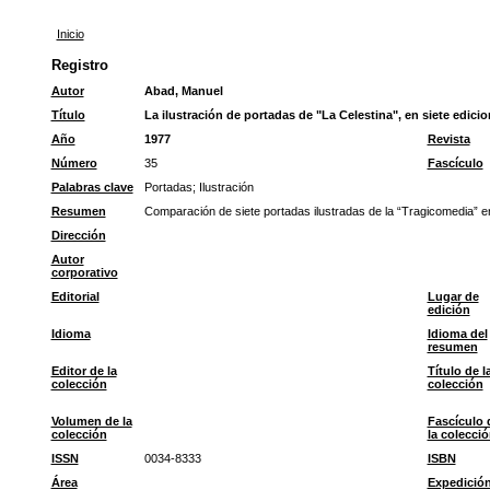
Inicio
Registro
Autor
Abad, Manuel
Título
La ilustración de portadas de "La Celestina", en siete edicio
Año
1977
Revista
Número
35
Fascículo
Palabras clave
Portadas
;
Ilustración
Resumen
Comparación de siete portadas ilustradas de la “Tragicomedia” en
Dirección
Autor
corporativo
Editorial
Lugar de
edición
Idioma
Idioma del
resumen
Editor de la
Título de l
colección
colección
Volumen de la
Fascículo 
colección
la colecci
ISSN
0034-8333
ISBN
Área
Expedició