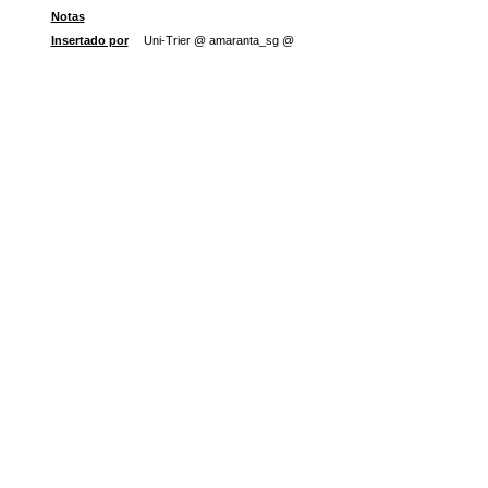
Notas
Insertado por
Uni-Trier @ amaranta_sg @