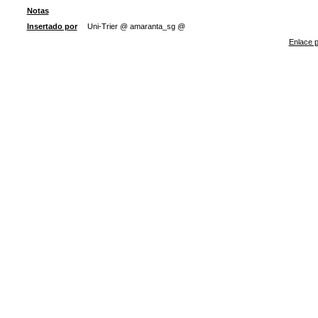
Notas
Insertado por
Uni-Trier @ amaranta_sg @
Enlace p