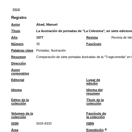
Inicio
Registro
Autor
Abad, Manuel
Título
La ilustración de portadas de "La Celestina", en siete edicione
Año
1977
Revista
Revista de Ide
Número
35
Fascículo
Palabras clave
Portadas
;
Ilustración
Resumen
Comparación de siete portadas ilustradas de la “Tragicomedia” en f
Dirección
Autor
corporativo
Editorial
Lugar de
edición
Idioma
Idioma del
resumen
Editor de la
Título de la
colección
colección
Volumen de la
Fascículo de
colección
la colección
ISSN
0034-8333
ISBN
Área
Expedición