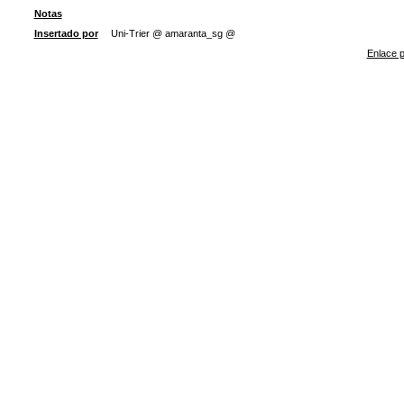
Notas
Insertado por
Uni-Trier @ amaranta_sg @
Enlace p