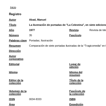
Inicio
Registro
Autor
Abad, Manuel
Título
La ilustración de portadas de "La Celestina", en siete edicione
Año
1977
Revista
Revista de Ide
Número
35
Fascículo
Palabras clave
Portadas
;
Ilustración
Resumen
Comparación de siete portadas ilustradas de la “Tragicomedia” en f
Dirección
Autor
corporativo
Editorial
Lugar de
edición
Idioma
Idioma del
resumen
Editor de la
Título de la
colección
colección
Volumen de la
Fascículo de
colección
la colección
ISSN
0034-8333
ISBN
Área
Expedición