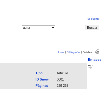
Mi cuenta
Lista
|
Bibliografía
|
Detalles
Enlaces
Tipo
Artículo
ID Snow
0001
Páginas
229-235
.