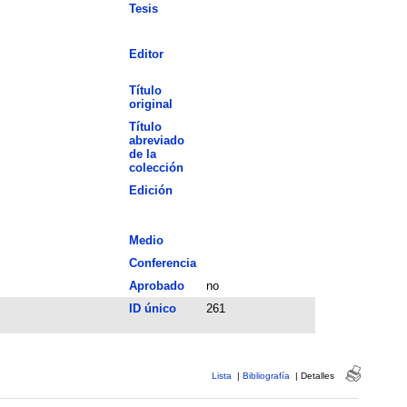
Tesis
Editor
Título
original
Título
abreviado
de la
colección
Edición
Medio
Conferencia
Aprobado
no
ID único
261
Lista
|
Bibliografía
|
Detalles