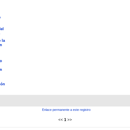
e
el
n
 la
n
o
n
ión
Enlace permanente a este registro
<<
1
>>