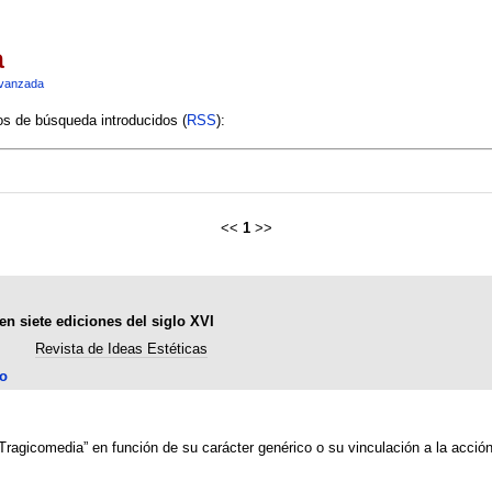
a
vanzada
ios de búsqueda introducidos (
RSS
):
<<
1
>>
en siete ediciones del siglo XVI
Revista de Ideas Estéticas
o
Tragicomedia” en función de su carácter genérico o su vinculación a la acción