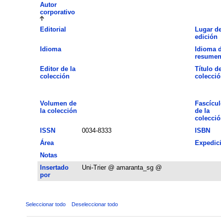
Autor
corporativo
Editorial
Lugar d
edición
Idioma
Idioma d
resume
Editor de la
Título de
colección
colecció
Volumen de
Fascícul
la colección
de la
colecció
ISSN
0034-8333
ISBN
Área
Expedic
Notas
Insertado
Uni-Trier @ amaranta_sg @
por
Seleccionar todo
Deseleccionar todo