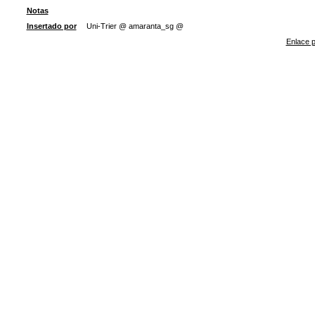
Notas
Insertado por
Uni-Trier @ amaranta_sg @
Enlace p