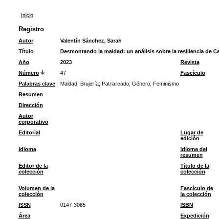
Inicio
Registro
Autor
Valentín Sánchez, Sarah
Título
Desmontando la maldad: un análisis sobre la resiliencia de Ce
Año
2023
Revista
Número
47
Fascículo
Palabras clave
Maldad
;
Brujería
;
Patriarcado
;
Género
;
Feminismo
Resumen
Dirección
Autor
corporativo
Editorial
Lugar de
edición
Idioma
Idioma del
resumen
Editor de la
Título de la
colección
colección
Volumen de la
Fascículo de
colección
la colección
ISSN
0147-3085
ISBN
Área
Expedición