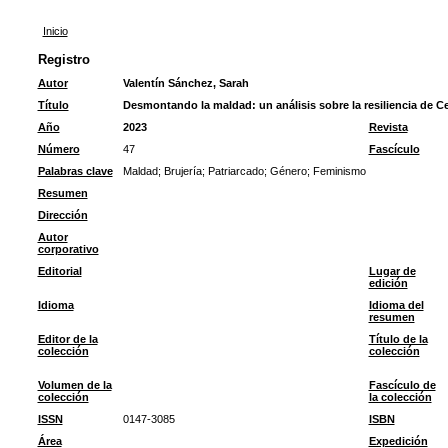
Inicio
Registro
Autor
Valentín Sánchez, Sarah
Título
Desmontando la maldad: un análisis sobre la resiliencia de Ce
Año
2023
Revista
Número
47
Fascículo
Palabras clave
Maldad
;
Brujería
;
Patriarcado
;
Género
;
Feminismo
Resumen
Dirección
Autor
corporativo
Editorial
Lugar de
edición
Idioma
Idioma del
resumen
Editor de la
Título de la
colección
colección
Volumen de la
Fascículo de
colección
la colección
ISSN
0147-3085
ISBN
Área
Expedición