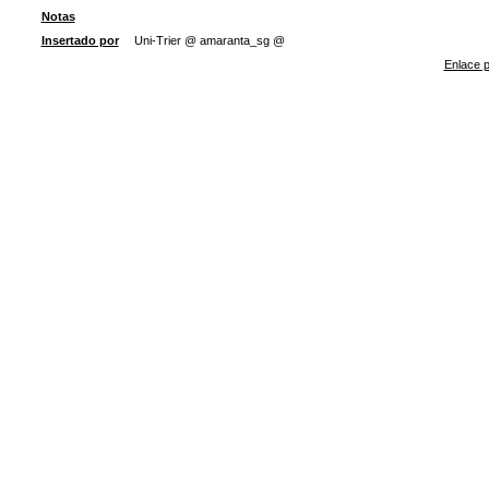
Notas
Insertado por
Uni-Trier @ amaranta_sg @
Enlace p