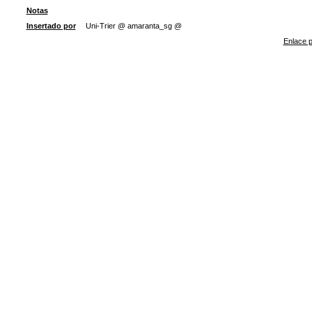
Notas
Insertado por
Uni-Trier @ amaranta_sg @
Enlace p