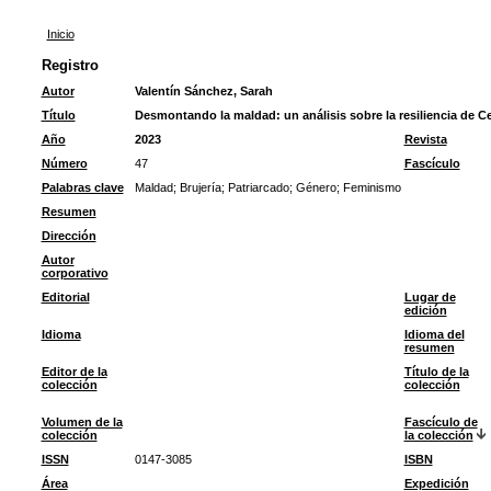
Inicio
Registro
Autor
Valentín Sánchez, Sarah
Título
Desmontando la maldad: un análisis sobre la resiliencia de Ce
Año
2023
Revista
Número
47
Fascículo
Palabras clave
Maldad
;
Brujería
;
Patriarcado
;
Género
;
Feminismo
Resumen
Dirección
Autor
corporativo
Editorial
Lugar de
edición
Idioma
Idioma del
resumen
Editor de la
Título de la
colección
colección
Volumen de la
Fascículo de
colección
la colección
ISSN
0147-3085
ISBN
Área
Expedición