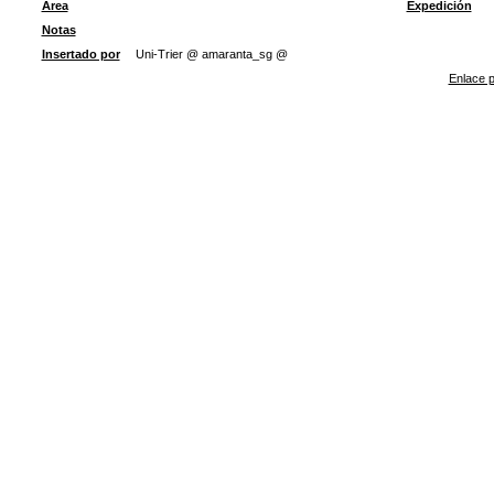
Área
Expedición
Notas
Insertado por
Uni-Trier @ amaranta_sg @
Enlace p