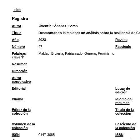
Inicio
Registro
Autor
Valentín Sánchez, Sarah
Título
Desmontando la maldad: un análisis sobre la resiliencia de Ce
Año
2023
Revista
Número
47
Fascículo
Palabras
Maldad
;
Brujería
;
Patriarcado
;
Género
;
Feminismo
clave
Resumen
Dirección
Autor
corporativo
Editorial
Lugar de
edición
Idioma
Idioma del
resumen
Editor de la
Título de la
colección
colección
Volumen de la
Fascículo de
colección
la colección
ISSN
0147-3085
ISBN