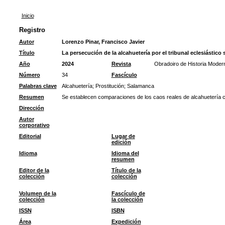
Inicio
Registro
Autor
Lorenzo Pinar, Francisco Javier
Título
La persecución de la alcahuetería por el tribunal eclesiástico
Año
2024
Revista
Obradoiro de Historia Moder
Número
34
Fascículo
Palabras clave
Alcahuetería
;
Prostitución
;
Salamanca
Resumen
Se establecen comparaciones de los caos reales de alcahuetería c
Dirección
Autor
corporativo
Editorial
Lugar de
edición
Idioma
Idioma del
resumen
Editor de la
Título de la
colección
colección
Volumen de la
Fascículo de
colección
la colección
ISSN
ISBN
Área
Expedición