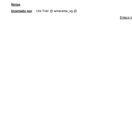
Notas
Insertado por
Uni-Trier @ amaranta_sg @
Enlace p