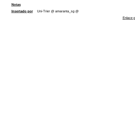
Notas
Insertado por
Uni-Trier @ amaranta_sg @
Enlace p