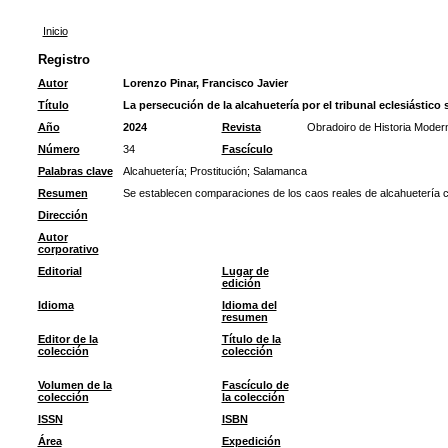
Inicio
Registro
Autor
Lorenzo Pinar, Francisco Javier
Título
La persecución de la alcahuetería por el tribunal eclesiástico
Año
2024
Revista
Obradoiro de Historia Moder
Número
34
Fascículo
Palabras clave
Alcahuetería
;
Prostitución
;
Salamanca
Resumen
Se establecen comparaciones de los caos reales de alcahuetería c
Dirección
Autor
corporativo
Editorial
Lugar de
edición
Idioma
Idioma del
resumen
Editor de la
Título de la
colección
colección
Volumen de la
Fascículo de
colección
la colección
ISSN
ISBN
Área
Expedición