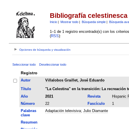
Bibliografía celestinesca
Inicio
|
Mostrar todo
|
Búsqueda simple
|
Búsqueda av
1–1 de 1 registro encontrado(s) con los criteri
(
RSS
):
Opciones de búsqueda y visualización
Seleccionar todo
Deseleccionar todo
Registro
Autor
Villalobos Graillet, José Eduardo
Título
"La Celestina" en la transición: La recreación 
Año
2021
Revista
Hispanic 
Número
22
Fascículo
1
Palabras
Adaptación televisiva
;
Julio Diamante
clave
Resumen