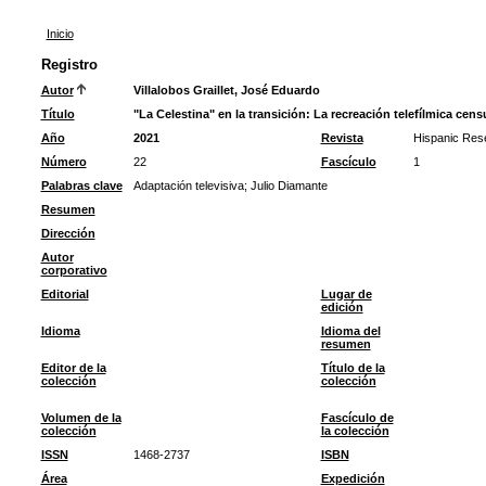
Inicio
Registro
Autor
Villalobos Graillet, José Eduardo
Título
"La Celestina" en la transición: La recreación telefílmica cen
Año
2021
Revista
Hispanic Res
Número
22
Fascículo
1
Palabras clave
Adaptación televisiva
;
Julio Diamante
Resumen
Dirección
Autor
corporativo
Editorial
Lugar de
edición
Idioma
Idioma del
resumen
Editor de la
Título de la
colección
colección
Volumen de la
Fascículo de
colección
la colección
ISSN
1468-2737
ISBN
Área
Expedición