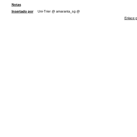
Notas
Insertado por
Uni-Trier @ amaranta_sg @
Enlace p