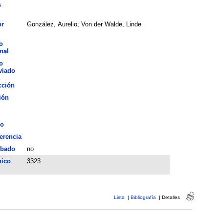
s
or
González, Aurelio; Von der Walde, Linde
o
nal
o
viado
cción
ión
o
erencia
bado
no
nico
3323
Lista
|
Bibliografía
|
Detalles