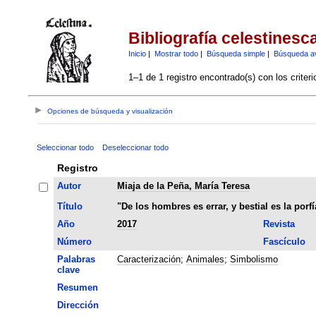
Bibliografía celestinesc
Inicio
|
Mostrar todo
|
Búsqueda simple
|
Búsqueda a
1–1 de 1 registro encontrado(s) con los criter
Opciones de búsqueda y visualización
Seleccionar todo
Deseleccionar todo
Registro
Autor
Miaja de la Peña, María Teresa
Título
"De los hombres es errar, y bestial es la porf
Año
2017
Revista
Número
Fascículo
Palabras
Caracterización
;
Animales
;
Simbolismo
clave
Resumen
Dirección