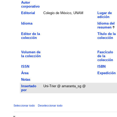
Autor
corporativo
Editorial
Colegio de México, UNAM
Lugar de
edición
Idioma
Idioma del
resumen
Editor de la
Título de la
colección
colección
Volumen de
Fascículo
la colección
de la
colección
ISSN
ISBN
Área
Expedición
Notas
Insertado
Uni-Trier @ amaranta_sg @
por
Seleccionar todo
Deseleccionar todo