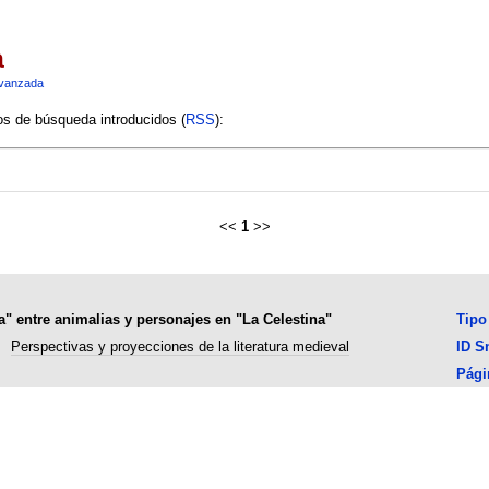
a
vanzada
ios de búsqueda introducidos (
RSS
):
<<
1
>>
ía" entre animalias y personajes en "La Celestina"
Tipo
Perspectivas y proyecciones de la literatura medieval
ID S
Pági