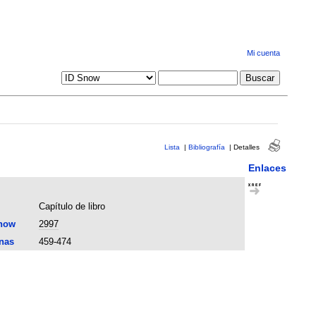
Mi cuenta
Lista
|
Bibliografía
|
Detalles
Enlaces
Capítulo de libro
now
2997
nas
459-474