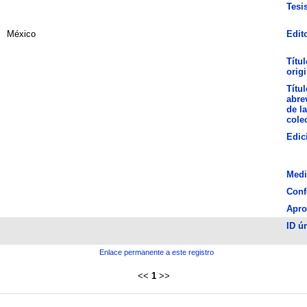
Tesi
México
Edit
Títul
origi
Títul
abre
de la
cole
Edic
Medi
Conf
Apro
ID ú
Enlace permanente a este registro
<<
1
>>